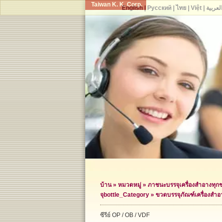
Taiwan K. K. Corp.
English
|
Русский
|
ไทย
|
Việt
|
لعربية
บ้าน
»
หมวดหมู่
»
ภาชนะบรรจุเครื่องสำอางทุก
จุ
bottle_Category »
ขวดบรรจุภัณฑ์เครื่องสำอ
ซีรีย์ OP / OB / VDF