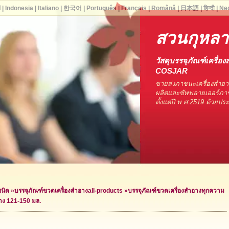
ا
|
Indonesia
|
Italiano
|
한국어
|
Português
|
Français
|
Română
|
日本語
|
हिन्दी
|
Ne
สวนกุหล
วัสดุบรรจุภัณฑ์เครื่อง
COSJAR
ขายส่งภาชนะเครื่องสำอ
ผลิตและซัพพลายเออร์ภาช
ตั้งแต่ปี พ.ศ.2519 ด้วยป
ชนิด
»
บรรจุภัณฑ์ขวดเครื่องสำอาง
all-products »
บรรจุภัณฑ์ขวดเครื่องสำอางทุกความ
าง 121-150 มล.