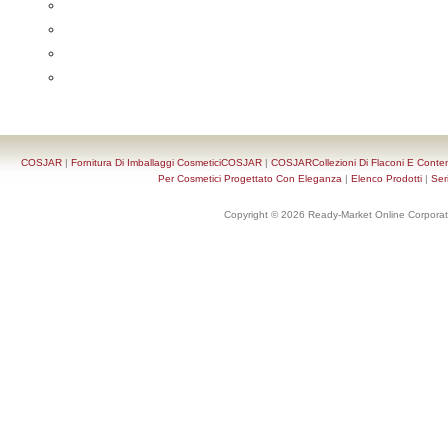
COSJAR
|
Fornitura Di Imballaggi CosmeticiCOSJAR
|
COSJARCollezioni Di Flaconi E Conten
Per Cosmetici Progettato Con Eleganza
|
Elenco Prodotti
|
Ser
Copyright © 2026 Ready-Market Online Corporat