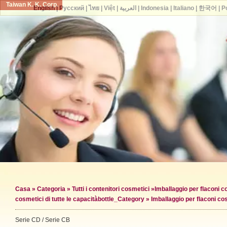
Taiwan K. K. Corp.
English
|
Русский
|
ไทย
|
Việt
|
العربية
|
Indonesia
|
Italiano
|
한국어
|
P
Casa
»
Categoria
»
Tutti i contenitori cosmetici
»
Imballaggio per flaconi c
cosmetici di tutte le capacità
bottle_Category »
Imballaggio per flaconi c
Serie CD / Serie CB