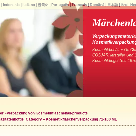
ا
|
Indonesia
|
Italiano
|
한국어
|
Português
|
Français
|
Română
|
日本語
|
हिन्दी
|
Ne
Märchenl
Verpackungsmaterial
Kosmetikverpackun
Kosmetikbehälter Großha
COSJARHersteller Und Li
Kosmetiktiegel Seit 1976
er
»
Verpackung von Kosmetikflaschen
all-products
azitäten
bottle_Category »
Kosmetikflaschenverpackung 71-100 ML