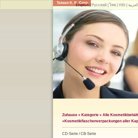
Taiwan K. K. Corp.
English
|
Русский
|
ไทย
|
Việt
|
لعربية
Zuhause
»
Kategorie
»
Alle Kosmetikbehält
»
Kosmetikflaschenverpackungen aller Kap
CD-Serie / CB-Serie