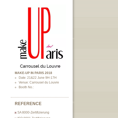
MAKE-UP IN PARIS 2018
Date: 21&22 June 9H-17H
Venue: Carrousel du Louvre
Booth No.:
REFERENCE
SA 8000-Zertifizierung