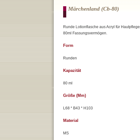
Märchenland (cb-80)
Runde Lotionflasche aus Acryl für Hautpflege
80ml Fassungsvermögen.
Form
Runden
Kapazität
80 ml
Größe (mm)
L68 * B43 * H103
Material
MS