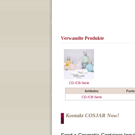
Verwandte Produkte
CD-/CB-Serie
Artikelnr.
Form
CD-/CB-Serie
Kontakt COSJAR Now!