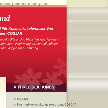
derlands
|
Español
|
Deutsch
|
Close
and
 Für Kosmetika | Hersteller Von
gen -COSJAR
ndel | Gläser Und Flaschen Aus Taiwan -
eferanten Hochwertiger Kosmetikbehälter |
 Mit Langjähriger Erfahrung.
ARTIKEL SEKTIONEN
COSJAR
KosmetikverpackungsversorgungCOSJAR