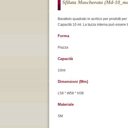
Sfilata Mascherata (md-10_m
Barattolo quadrato in acrilico per prodotti per 
Capacità 10 ml. La tazza interna può essere t
Forma
Piazza
Capacità
10ml
Dimensioni (mm)
L58 * W58 * H38
Materiale
SM