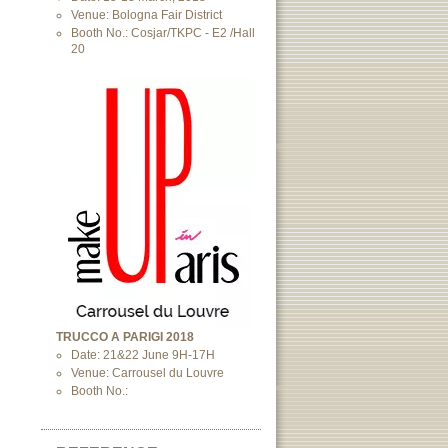
Venue: Bologna Fair District
Booth No.: Cosjar/TKPC - E2 /Hall
20
TRUCCO A PARIGI 2018
Date: 21&22 June 9H-17H
Venue: Carrousel du Louvre
Booth No.: