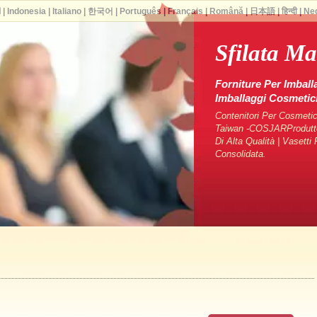
ا
|
Indonesia
|
Italiano
|
한국어
|
Português
|
Français
|
Română
|
日本語
|
हिन्दी
|
Ne
Sfilata M
Forniture Per Imball
Imballaggi Cosmeti
Contenitori Per Cosmetici
Taiwan -COSJARProduttori
Di Alta Qualità | Vasett
Consolidata.