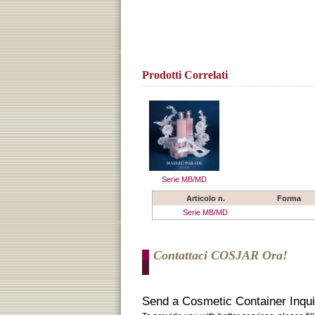
Prodotti Correlati
Serie MB/MD
Articolo n.
Forma
Serie MB/MD
Contattaci COSJAR Ora!