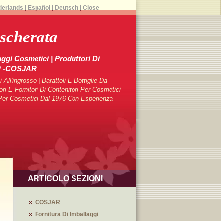
derlands
|
Español
|
Deutsch
|
Close
ascherata
aggi Cosmetici | Produttori Di
ci -COSJAR
 All'ingrosso | Barattoli E Bottiglie Da
 E Fornitori Di Contenitori Per Cosmetici
i Per Cosmetici Dal 1976 Con Esperienza
ARTICOLO SEZIONI
COSJAR
Fornitura Di Imballaggi