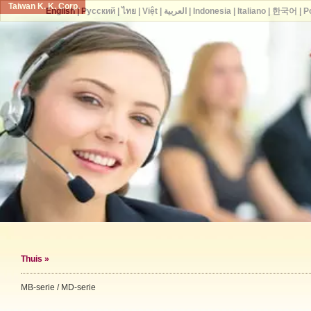
Taiwan K. K. Corp.
English
|
Русский
|
ไทย
|
Việt
|
العربية
|
Indonesia
|
Italiano
|
한국어
|
P
Thuis
»
MB-serie / MD-serie