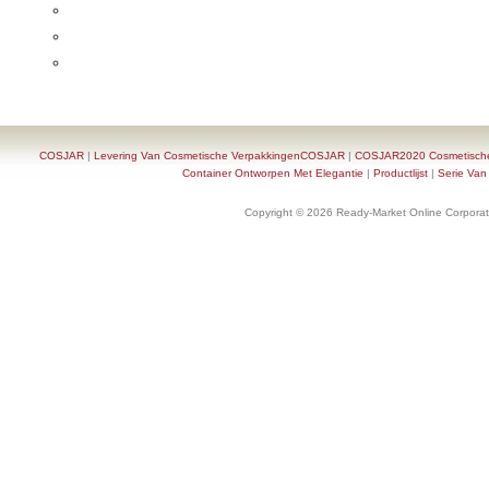
COSJAR
|
Levering Van Cosmetische VerpakkingenCOSJAR
|
COSJAR2020 Cosmetische F
Container Ontworpen Met Elegantie
|
Productlijst
|
Serie Van
Copyright © 2026 Ready-Market Online Corporat