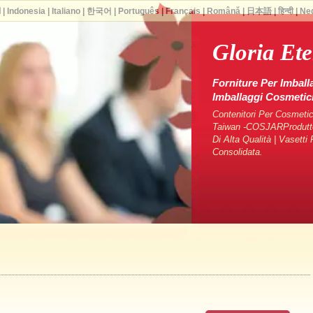
ا
|
Indonesia
|
Italiano
|
한국어
|
Português
|
Français
|
Română
|
日本語
|
हिन्दी
|
Ne
Gloria Et
Forniture Per Imball
Imballaggi Cosmeti
Contenitori Per Cosmetici
Taiwan -COSJARProduttori
Di Alta Qualità | Vasett
Consolidata.