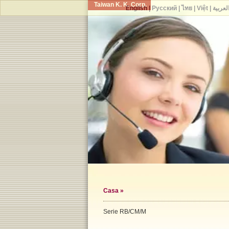
Taiwan K. K. Corp.
English
|
Русский
|
ไทย
|
Việt
|
لعربية
Casa
»
Serie RB/CM/M