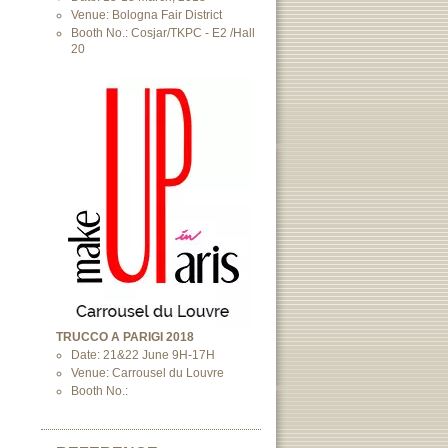
Venue: Bologna Fair District
Booth No.: Cosjar/TKPC - E2 /Hall
20
TRUCCO A PARIGI 2018
Date: 21&22 June 9H-17H
Venue: Carrousel du Louvre
Booth No.: