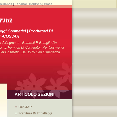
derlands
|
Español
|
Deutsch
|
Close
erna
aggi Cosmetici | Produttori Di
ci -COSJAR
 All'ingrosso | Barattoli E Bottiglie Da
 E Fornitori Di Contenitori Per Cosmetici
i Per Cosmetici Dal 1976 Con Esperienza
ARTICOLO SEZIONI
COSJAR
Fornitura Di Imballaggi