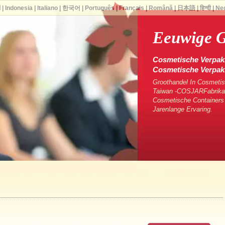
ا
|
Indonesia
|
Italiano
|
한국어
|
Português
|
Français
|
Română
|
日本語
|
हिन्दी
|
Ne
Eeuwige G
Cosmetische Verpakk
Cosmetische Verpa
Groothandel In Cosmetis
Taiwan -COSJARFabrikan
Cosmetische Containers
Jarenlange Ervaring.