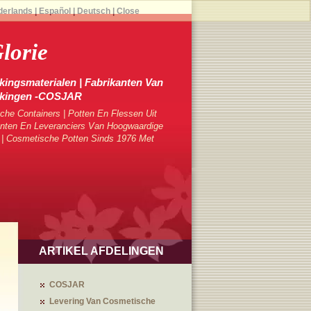
derlands
|
Español
|
Deutsch
|
Close
lorie
ingsmaterialen | Fabrikanten Van
kkingen -COSJAR
che Containers | Potten En Flessen Uit
ten En Leveranciers Van Hoogwaardige
 | Cosmetische Potten Sinds 1976 Met
ARTIKEL AFDELINGEN
COSJAR
Levering Van Cosmetische