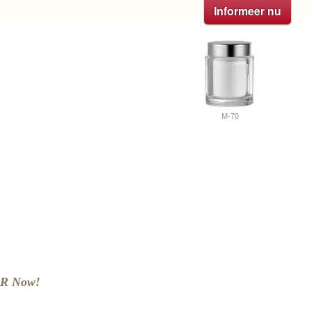
Informeer nu
M-70
AR Now!