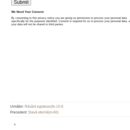
Următor:
Răsărit egiptean(lb-15-f)
Precedent:
Slavă eternă(m-60)