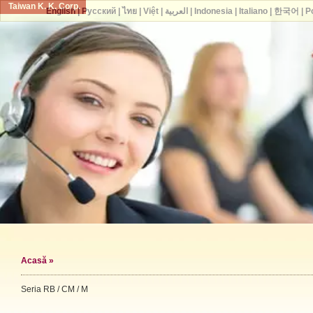
Taiwan K. K. Corp.
English
|
Русский
|
ไทย
|
Việt
|
العربية
|
Indonesia
|
Italiano
|
한국어
|
P
Acasă
»
Seria RB / CM / M