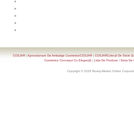
COSJAR
|
Aprovizionare De Ambalaje CosmeticeCOSJAR
|
COSJARColecții De Sticle Ș
Cosmetice Conceput Cu Eleganță
|
Lista De Produse
|
Seria De 
Copyright © 2026 Ready-Market Online Corporat