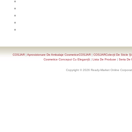
COSJAR
|
Aprovizionare De Ambalaje CosmeticeCOSJAR
|
COSJARColecții De Sticle Ș
Cosmetice Conceput Cu Eleganță
|
Lista De Produse
|
Seria De 
Copyright © 2026 Ready-Market Online Corporat