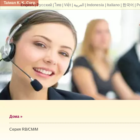
Taiwan K. K. Corp.
English
|
Русский
|
ไทย
|
Việt
|
العربية
|
Indonesia
|
Italiano
|
한국어
|
P
Дома
»
Серия RB/CM/M