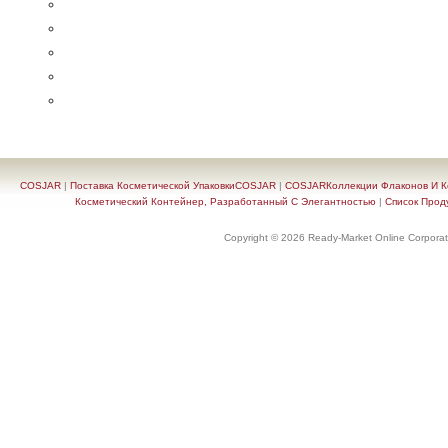
COSJAR
|
Поставка Косметической УпаковкиCOSJAR
|
COSJARКоллекции Флаконов И Ко
Косметический Контейнер, Разработанный С Элегантностью
|
Список Прод
Copyright © 2026 Ready-Market Online Corporat