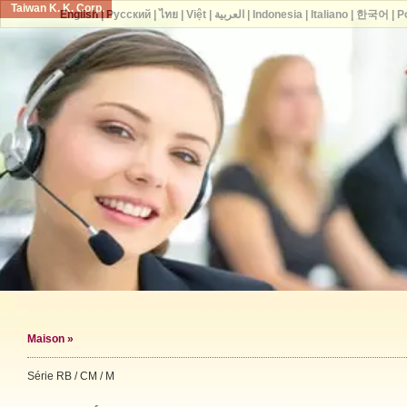
Taiwan K. K. Corp.
English
|
Русский
|
ไทย
|
Việt
|
العربية
|
Indonesia
|
Italiano
|
한국어
|
P
Maison
»
Série RB / CM / M