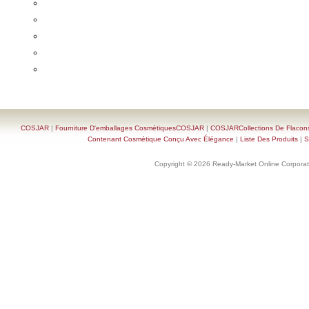
COSJAR
|
Fourniture D'emballages CosmétiquesCOSJAR
|
COSJARCollections De Flacon
Contenant Cosmétique Conçu Avec Élégance
|
Liste Des Produits
|
S
Copyright © 2026 Ready-Market Online Corporat