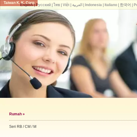
Taiwan K. K. Corp.
English
|
Русский
|
ไทย
|
Việt
|
العربية
|
Indonesia
|
Italiano
|
한국어
|
P
Rumah
»
Seri RB / CM / M