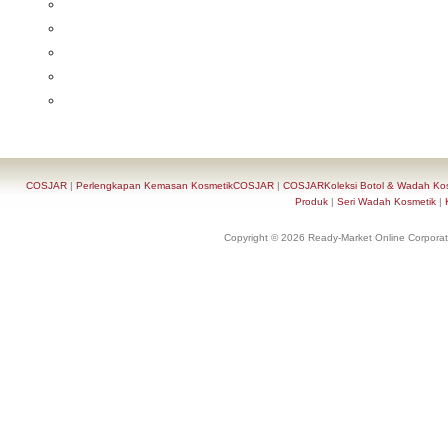
COSJAR
|
Perlengkapan Kemasan KosmetikCOSJAR
|
COSJARKoleksi Botol & Wadah Ko
Produk
|
Seri Wadah Kosmetik
|
Copyright © 2026 Ready-Market Online Corporat