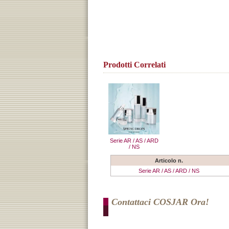
Prodotti Correlati
Serie AR / AS / ARD
/ NS
Articolo n.
Serie AR / AS / ARD / NS
Contattaci COSJAR Ora!