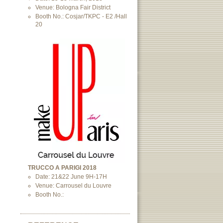
Venue: Bologna Fair District
Booth No.: Cosjar/TKPC - E2 /Hall
20
TRUCCO A PARIGI 2018
Date: 21&22 June 9H-17H
Venue: Carrousel du Louvre
Booth No.: