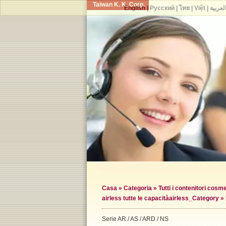
Taiwan K. K. Corp.
English
|
Русский
|
ไทย
|
Việt
|
لعربية
Casa
»
Categoria
»
Tutti i contenitori cosme
airless tutte le capacità
airless_Category »
Serie AR / AS / ARD / NS