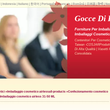
ا
|
Indonesia
|
Italiano
|
한국어
|
Português
|
Français
|
Română
|
日本語
|
हिन्दी
|
Ne
Gocce Di 
Forniture Per Imball
Imballaggi Cosmeti
Contenitori Per Cosmetici
Taiwan -COSJARProduttori
Di Alta Qualità | Vasett
Consolidata.
tici
»
Imballaggio cosmetico airless
all-products »
Confezionamento cosmetico
Imballaggio cosmetico airless 31-50 ML