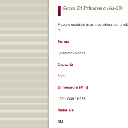
Gocce Di Primavera (as-50)
Flacone quadrato in acrilico airless per prodo
ml
Forma
Quadrato / Airless
Capacità
50ml
Dimensioni (mm)
L39 * W39 * H156
Materiale
SM