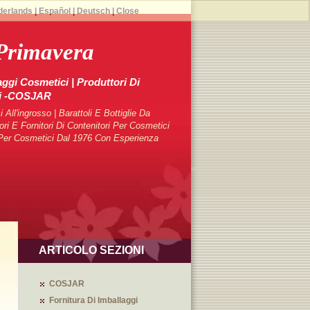
derlands
|
Español
|
Deutsch
|
Close
Primavera
aggi Cosmetici | Produttori Di
ci -COSJAR
 All'ingrosso | Barattoli E Bottiglie Da
 E Fornitori Di Contenitori Per Cosmetici
i Per Cosmetici Dal 1976 Con Esperienza
ARTICOLO SEZIONI
COSJAR
Fornitura Di Imballaggi