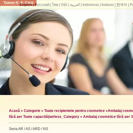
Taiwan K. K. Corp.
English
|
Русский
|
ไทย
|
Việt
|
العربية
|
Indonesia
|
Italiano
|
한국어
|
P
Acasă
»
Categorie
»
Toate recipientele pentru cosmetice
»
Ambalaj cosme
fără aer Toate capacități
airless_Category »
Ambalaj cosmetice fără aer 
Seria AR / AS / ARD / NS