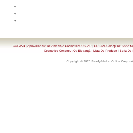
COSJAR
|
Aprovizionare De Ambalaje CosmeticeCOSJAR
|
COSJARColecții De Sticle Ș
Cosmetice Conceput Cu Eleganță
|
Lista De Produse
|
Seria De 
Copyright © 2026 Ready-Market Online Corporat