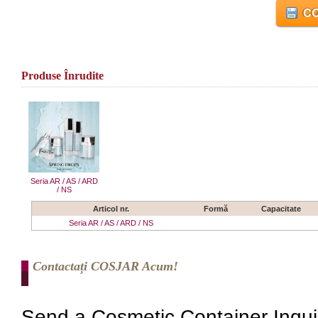
CO
Produse Înrudite
Seria AR / AS / ARD
/ NS
Articol nr.
Formă
Capacitate
Seria AR / AS / ARD / NS
Contactați COSJAR Acum!