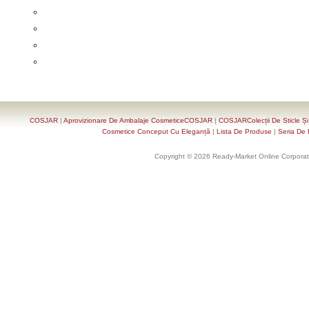
COSJAR
|
Aprovizionare De Ambalaje CosmeticeCOSJAR
|
COSJARColecții De Sticle Ș
Cosmetice Conceput Cu Eleganță
|
Lista De Produse
|
Seria De 
Copyright © 2026 Ready-Market Online Corporat