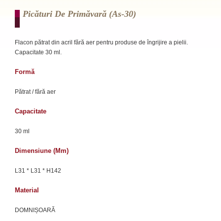
Picături De Primăvară (as-30)
Flacon pătrat din acril fără aer pentru produse de îngrijire a pielii.
Capacitate 30 ml.
Formă
Pătrat / fără aer
Capacitate
30 ml
Dimensiune (mm)
L31 * L31 * H142
Material
DOMNIȘOARĂ