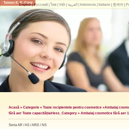
Taiwan K. K. Corp.
English
|
Русский
|
ไทย
|
Việt
|
العربية
|
Indonesia
|
Italiano
|
한국어
|
P
Acasă
»
Categorie
»
Toate recipientele pentru cosmetice
»
Ambalaj cosme
fără aer Toate capacități
airless_Category »
Ambalaj cosmetice fără aer 
Seria AR / AS / ARD / NS