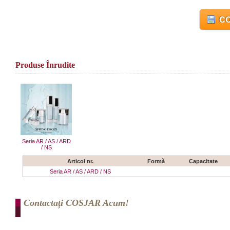
CO
Produse Înrudite
Seria AR / AS / ARD
/ NS
Articol nr.
Formă
Capacitate
Seria AR / AS / ARD / NS
Contactați COSJAR Acum!