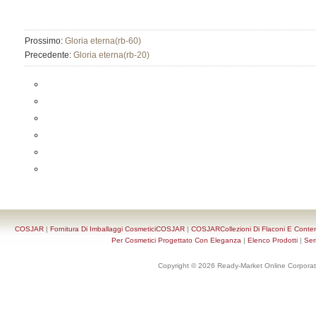
Prossimo:
Gloria eterna(rb-60)
Precedente:
Gloria eterna(rb-20)
COSJAR
|
Fornitura Di Imballaggi CosmeticiCOSJAR
|
COSJARCollezioni Di Flaconi E Conten
Per Cosmetici Progettato Con Eleganza
|
Elenco Prodotti
|
Ser
Copyright © 2026 Ready-Market Online Corporat