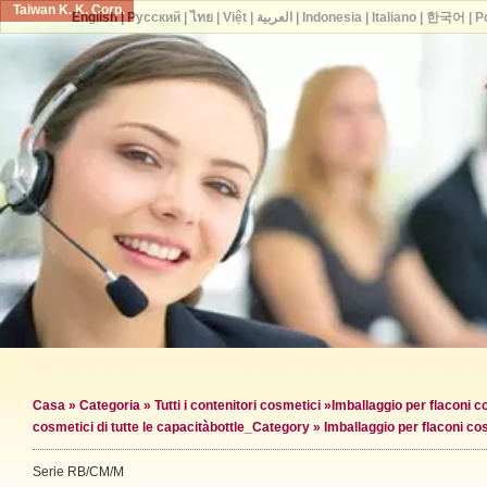
Taiwan K. K. Corp.
English
|
Русский
|
ไทย
|
Việt
|
العربية
|
Indonesia
|
Italiano
|
한국어
|
P
Casa
»
Categoria
»
Tutti i contenitori cosmetici
»
Imballaggio per flaconi c
cosmetici di tutte le capacità
bottle_Category »
Imballaggio per flaconi co
Serie RB/CM/M