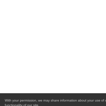
With your permission, we may share information about your use of ou
functionality of our site.