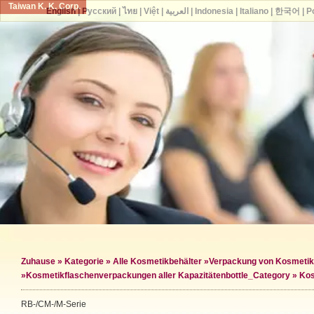
Taiwan K. K. Corp.
English
|
Русский
|
ไทย
|
Việt
|
العربية
|
Indonesia
|
Italiano
|
한국어
|
P
Zuhause
»
Kategorie
»
Alle Kosmetikbehälter
»
Verpackung von Kosmetik
»
Kosmetikflaschenverpackungen aller Kapazitäten
bottle_Category »
Kos
RB-/CM-/M-Serie