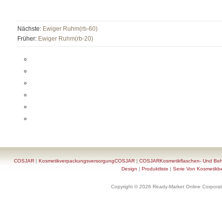
Nächste:
Ewiger Ruhm(rb-60)
Früher:
Ewiger Ruhm(rb-20)
COSJAR
|
KosmetikverpackungsversorgungCOSJAR
|
COSJARKosmetikflaschen- Und Behä
Design
|
Produktliste
|
Serie Von Kosmetikb
Copyright © 2026 Ready-Market Online Corporat