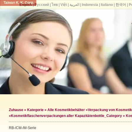
Taiwan K. K. Corp.
English
|
Русский
|
ไทย
|
Việt
|
العربية
|
Indonesia
|
Italiano
|
한국어
|
P
Zuhause
»
Kategorie
»
Alle Kosmetikbehälter
»
Verpackung von Kosmetik
»
Kosmetikflaschenverpackungen aller Kapazitäten
bottle_Category »
Kos
RB-/CM-/M-Serie