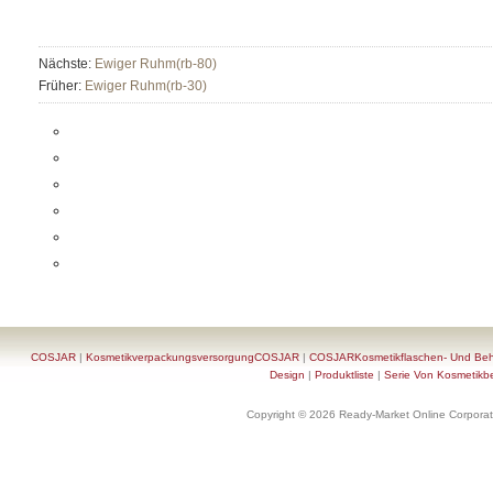
Nächste:
Ewiger Ruhm(rb-80)
Früher:
Ewiger Ruhm(rb-30)
COSJAR
|
KosmetikverpackungsversorgungCOSJAR
|
COSJARKosmetikflaschen- Und Behä
Design
|
Produktliste
|
Serie Von Kosmetikb
Copyright © 2026 Ready-Market Online Corporat