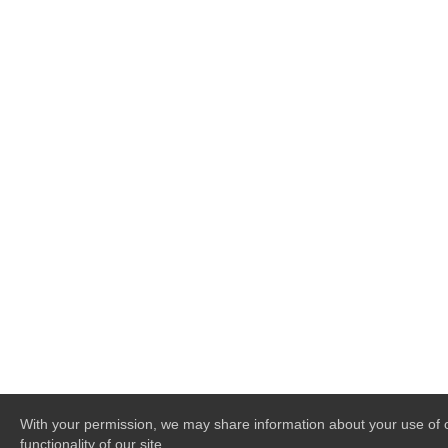
With your permission, we may share information about your use of ou
functionality of our site.