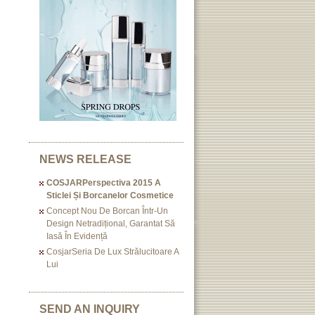
NEWS RELEASE
COSJARPerspectiva 2015 A
Sticlei Și Borcanelor Cosmetice
Concept Nou De Borcan Într-Un
Design Netradițional, Garantat Să
Iasă În Evidență
CosjarSeria De Lux Strălucitoare A
Lui
SEND AN INQUIRY