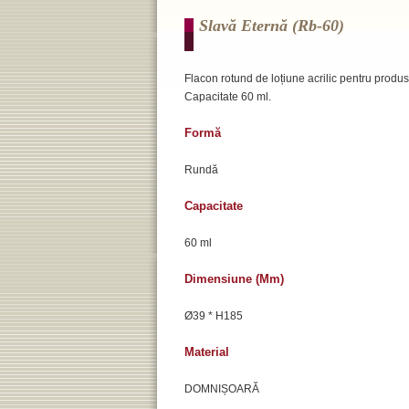
Slavă Eternă (rb-60)
Flacon rotund de loțiune acrilic pentru produse 
Capacitate 60 ml.
Formă
Rundă
Capacitate
60 ml
Dimensiune (mm)
Ø39 * H185
Material
DOMNIȘOARĂ