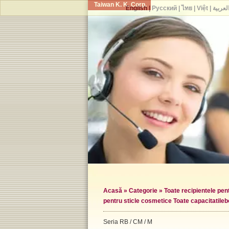
Taiwan K. K. Corp.
English
|
Русский
|
ไทย
|
Việt
|
لعربية
Acasă
»
Categorie
»
Toate recipientele pe
pentru sticle cosmetice Toate capacitatile
b
Seria RB / CM / M