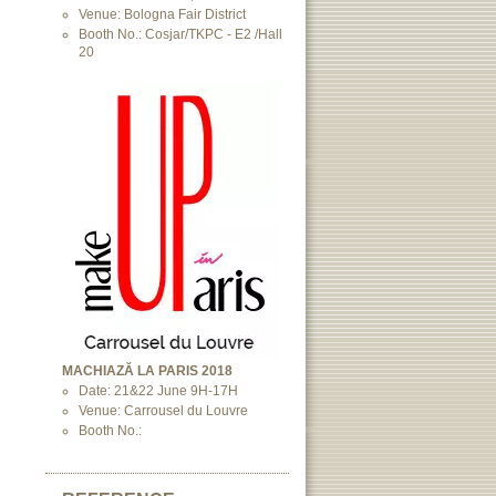
Venue: Bologna Fair District
Booth No.: Cosjar/TKPC - E2 /Hall
20
MACHIAZĂ LA PARIS 2018
Date: 21&22 June 9H-17H
Venue: Carrousel du Louvre
Booth No.: