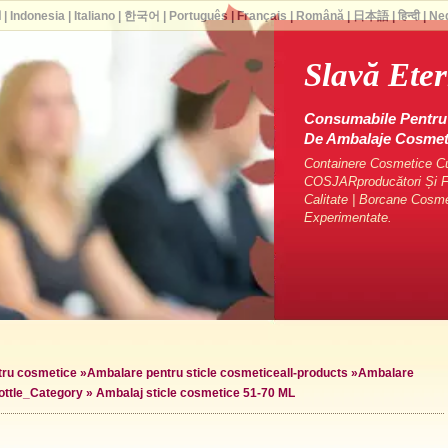
ا
|
Indonesia
|
Italiano
|
한국어
|
Português
|
Français
|
Română
|
日本語
|
हिन्दी
|
Ne
Slavă Ete
Consumabile Pentru 
De Ambalaje Cosme
Containere Cosmetice Cu 
COSJARproducători Și Fu
Calitate | Borcane Cosm
Experimentate.
ntru cosmetice
»
Ambalare pentru sticle cosmetice
all-products »
Ambalare
ottle_Category »
Ambalaj sticle cosmetice 51-70 ML