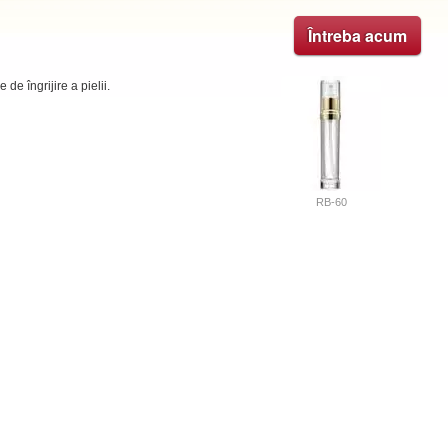
Întreba acum
de îngrijire a pielii.
RB-60