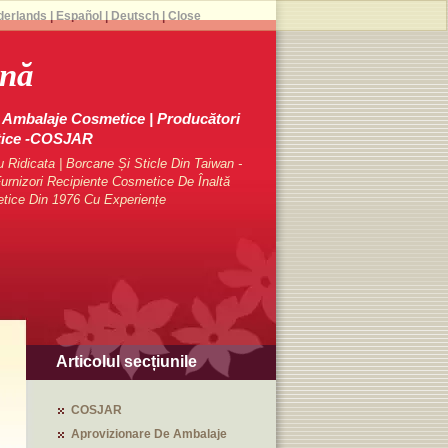
derlands
|
Español
|
Deutsch
|
Close
rnă
Ambalaje Cosmetice | Producători
tice -COSJAR
Ridicata | Borcane Și Sticle Din Taiwan -
rnizori Recipiente Cosmetice De Înaltă
etice Din 1976 Cu Experiențe
Articolul secțiunile
COSJAR
Aprovizionare De Ambalaje