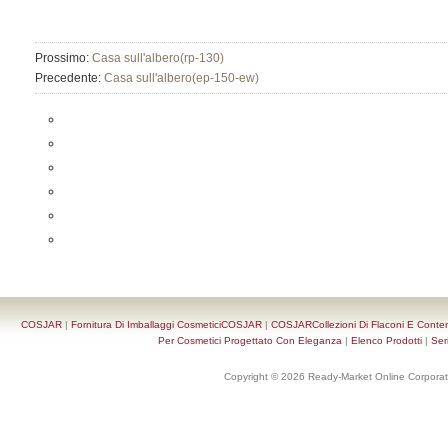
Prossimo:
Casa sull'albero(rp-130)
Precedente:
Casa sull'albero(ep-150-ew)
COSJAR
|
Fornitura Di Imballaggi CosmeticiCOSJAR
|
COSJARCollezioni Di Flaconi E Conten
Per Cosmetici Progettato Con Eleganza
|
Elenco Prodotti
|
Ser
Copyright © 2026 Ready-Market Online Corporat