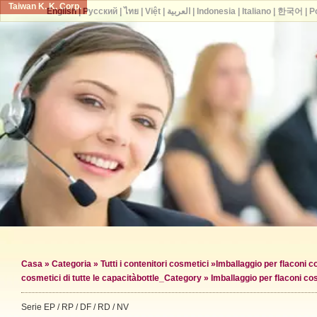
Taiwan K. K. Corp.
English
|
Русский
|
ไทย
|
Việt
|
العربية
|
Indonesia
|
Italiano
|
한국어
|
P
Casa
»
Categoria
»
Tutti i contenitori cosmetici
»
Imballaggio per flaconi c
cosmetici di tutte le capacità
bottle_Category »
Imballaggio per flaconi c
Serie EP / RP / DF / RD / NV