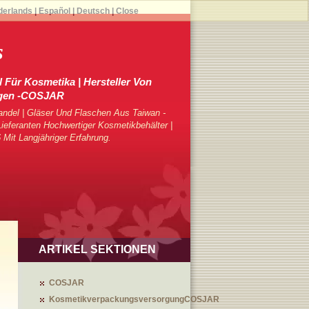
derlands
|
Español
|
Deutsch
|
Close
s
 Für Kosmetika | Hersteller Von
gen -COSJAR
ndel | Gläser Und Flaschen Aus Taiwan -
eferanten Hochwertiger Kosmetikbehälter |
 Mit Langjähriger Erfahrung.
ARTIKEL SEKTIONEN
COSJAR
KosmetikverpackungsversorgungCOSJAR