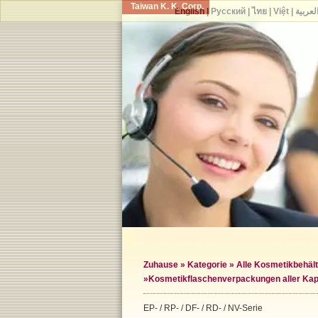
Taiwan K. K. Corp.
English
|
Русский
|
ไทย
|
Việt
|
لعربية
Zuhause
»
Kategorie
»
Alle Kosmetikbehält
»
Kosmetikflaschenverpackungen aller Kap
EP- / RP- / DF- / RD- / NV-Serie