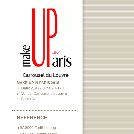
MAKE-UP IN PARIS 2018
Date: 21&22 June 9H-17H
Venue: Carrousel du Louvre
Booth No.:
REFERENCE
SA 8000-Zertifizierung