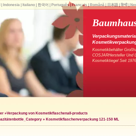
ا
|
Indonesia
|
Italiano
|
한국어
|
Português
|
Français
|
Română
|
日本語
|
हिन्दी
|
Ne
Baumhau
Verpackungsmaterial
Kosmetikverpackun
Kosmetikbehälter Großha
COSJARHersteller Und Li
Kosmetiktiegel Seit 1976
er
»
Verpackung von Kosmetikflaschen
all-products
azitäten
bottle_Category »
Kosmetikflaschenverpackung 121-150 ML