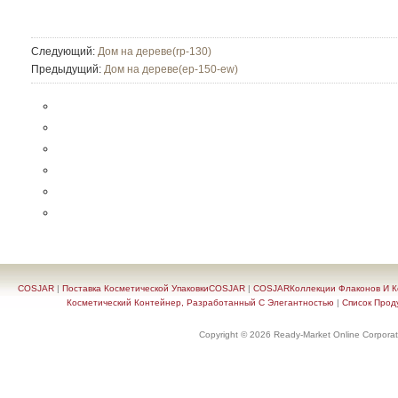
Следующий:
Дом на дереве(rp-130)
Предыдущий:
Дом на дереве(ep-150-ew)
COSJAR
|
Поставка Косметической УпаковкиCOSJAR
|
COSJARКоллекции Флаконов И Ко
Косметический Контейнер, Разработанный С Элегантностью
|
Список Прод
Copyright © 2026 Ready-Market Online Corporat