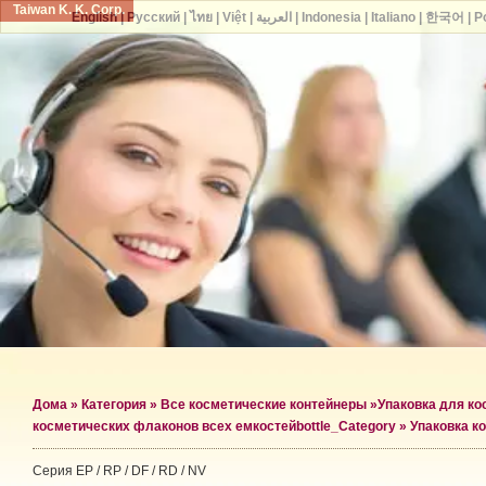
Taiwan K. K. Corp.
English
|
Русский
|
ไทย
|
Việt
|
العربية
|
Indonesia
|
Italiano
|
한국어
|
P
Дома
»
Категория
»
Все косметические контейнеры
»
Упаковка для к
косметических флаконов всех емкостей
bottle_Category »
Упаковка к
Серия EP / RP / DF / RD / NV