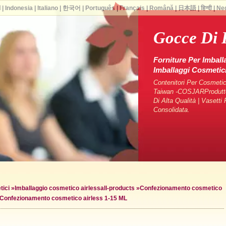
ا
|
Indonesia
|
Italiano
|
한국어
|
Português
|
Français
|
Română
|
日本語
|
हिन्दी
|
Ne
Gocce Di 
Forniture Per Imball
Imballaggi Cosmeti
Contenitori Per Cosmetici
Taiwan -COSJARProduttori
Di Alta Qualità | Vasett
Consolidata.
tici
»
Imballaggio cosmetico airless
all-products »
Confezionamento cosmetico
Confezionamento cosmetico airless 1-15 ML