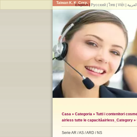
Taiwan K. K. Corp.
English
|
Русский
|
ไทย
|
Việt
|
لعربية
Casa
»
Categoria
»
Tutti i contenitori cosme
airless tutte le capacità
airless_Category »
Serie AR / AS / ARD / NS