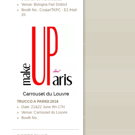
Venue: Bologna Fair District
Booth No.: Cosjar/TKPC - E2 /Hall
20
TRUCCO A PARIGI 2018
Date: 21&22 June 9H-17H
Venue: Carrousel du Louvre
Booth No.: