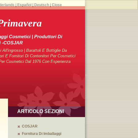
derlands
|
Español
|
Deutsch
|
Close
Primavera
aggi Cosmetici | Produttori Di
ci -COSJAR
 All'ingrosso | Barattoli E Bottiglie Da
 E Fornitori Di Contenitori Per Cosmetici
i Per Cosmetici Dal 1976 Con Esperienza
ARTICOLO SEZIONI
COSJAR
Fornitura Di Imballaggi