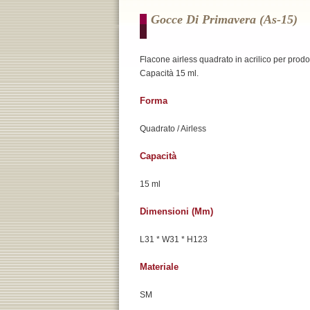
Gocce Di Primavera (as-15)
Flacone airless quadrato in acrilico per prodott
Capacità 15 ml.
Forma
Quadrato / Airless
Capacità
15 ml
Dimensioni (mm)
L31 * W31 * H123
Materiale
SM