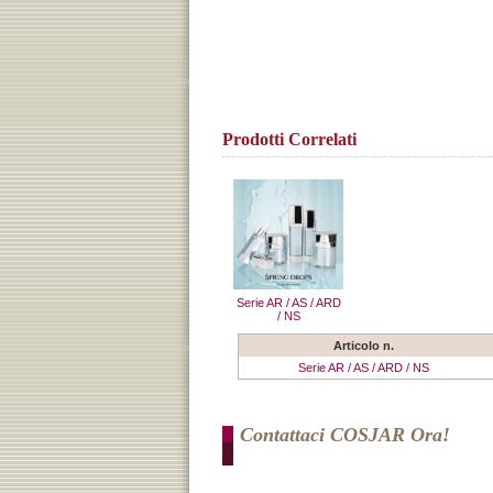
Prodotti Correlati
Serie AR / AS / ARD
/ NS
Articolo n.
Serie AR / AS / ARD / NS
Contattaci COSJAR Ora!