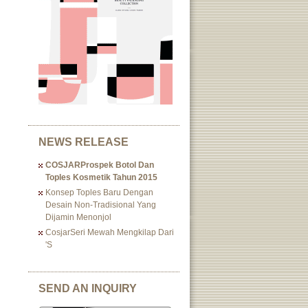
NEWS RELEASE
COSJARProspek Botol Dan
Toples Kosmetik Tahun 2015
Konsep Toples Baru Dengan
Desain Non-Tradisional Yang
Dijamin Menonjol
CosjarSeri Mewah Mengkilap Dari
's
SEND AN INQUIRY