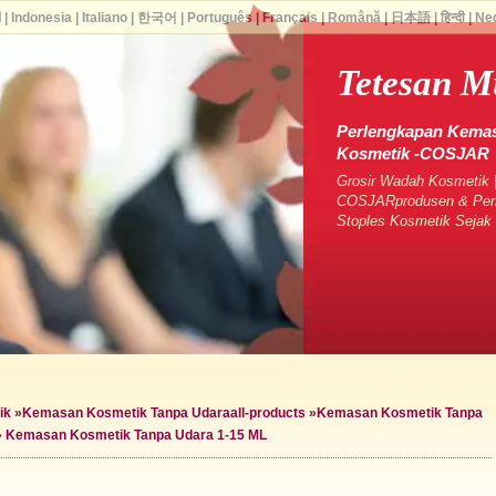
ا
|
Indonesia
|
Italiano
|
한국어
|
Português
|
Français
|
Română
|
日本語
|
हिन्दी
|
Ne
Tetesan M
Perlengkapan Kemas
Kosmetik -COSJAR
Grosir Wadah Kosmetik |
COSJARprodusen & Pema
Stoples Kosmetik Seja
ik
»
Kemasan Kosmetik Tanpa Udara
all-products »
Kemasan Kosmetik Tanpa
»
Kemasan Kosmetik Tanpa Udara 1-15 ML