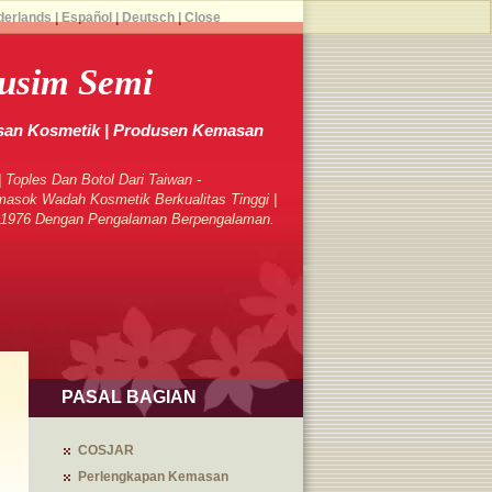
derlands
|
Español
|
Deutsch
|
Close
usim Semi
an Kosmetik | Produsen Kemasan
 Toples Dan Botol Dari Taiwan -
sok Wadah Kosmetik Berkualitas Tinggi |
k 1976 Dengan Pengalaman Berpengalaman.
PASAL BAGIAN
COSJAR
Perlengkapan Kemasan