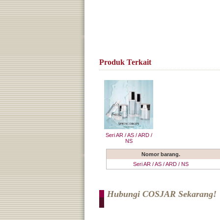
Produk Terkait
Seri AR / AS / ARD /
NS
Nomor barang.
Seri AR / AS / ARD / NS
Hubungi COSJAR Sekarang!