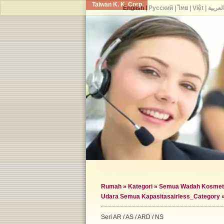
Taiwan K. K. Corp.
English
|
Русский
|
ไทย
|
Việt
|
لعربية
Rumah
»
Kategori
»
Semua Wadah Kosmet
Udara Semua Kapasitas
airless_Category 
Seri AR / AS / ARD / NS