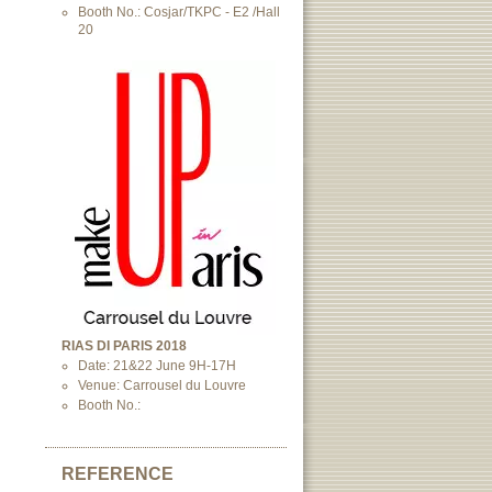
Booth No.: Cosjar/TKPC - E2 /Hall
20
RIAS DI PARIS 2018
Date: 21&22 June 9H-17H
Venue: Carrousel du Louvre
Booth No.:
REFERENCE