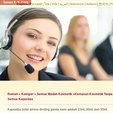
Taiwan K. K. Corp.
English
|
Русский
|
ไทย
|
Việt
|
العربية
|
Indonesia
|
Italiano
|
한국어
|
P
Rumah
»
Kategori
»
Semua Wadah Kosmetik
»
Kemasan Kosmetik Tanpa
Semua Kapasitas
Kapasitas botol airless dinding ganda kami adalah 15ml, 30ml, dan 50ml.