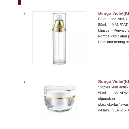
Bunga Violet
(K
Botol lotion Akrili
50ml. MANFAAT PA
khusus. - Penyalura
Pompa kabut atau
Botol luar bening da
Bunga Violet
(K
Stoples krim akrili
50ml. MANFAAT P
digunakan. - 
plastik/kertas/taw
desain. VERSI STAN