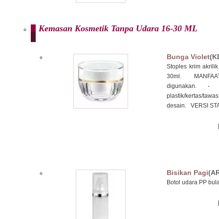
Kemasan Kosmetik Tanpa Udara 16-30 ML
Bunga Violet
(K
Stoples krim akrili
30ml. MANFAAT P
digunakan. - 
plastik/kertas/taw
desain. VERSI STAN
Bisikan Pagi
(A
Botol udara PP bula