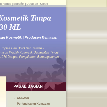
derlands
|
Español
|
Deutsch
|
Close
Kosmetik Tanpa
-30 ML
an Kosmetik | Produsen Kemasan
 Toples Dan Botol Dari Taiwan -
sok Wadah Kosmetik Berkualitas Tinggi |
k 1976 Dengan Pengalaman Berpengalaman.
PASAL BAGIAN
COSJAR
Perlengkapan Kemasan