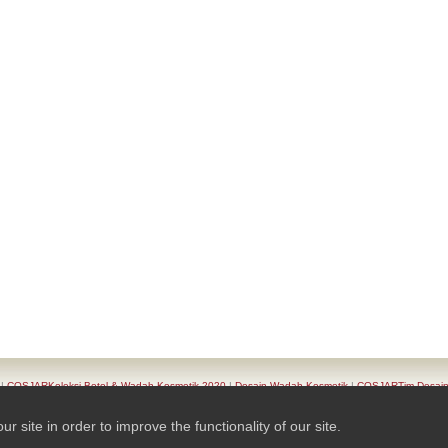
|
COSJARKoleksi Botol & Wadah Kosmetik 2020
|
Desain Wadah Kosmetik
|
COSJARTim Desai
Produk
|
Seri Wadah Kosmetik
|
KontakCOSJAR
|
TAIWAN K.K.- COSJAR. Privacy Policy
site in order to improve the functionality of our site.
© 2026 Ready-Market Online Corporation All Rights Reserved. Powered By
Ready-Market Online 