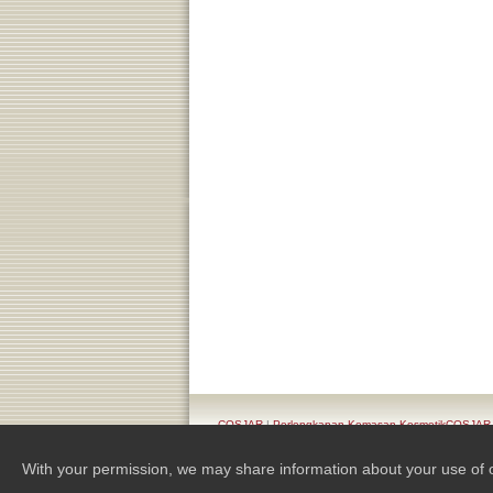
COSJAR
|
Perlengkapan Kemasan KosmetikCOSJAR
With your permission, we may share information about your use of our 
Copyright 