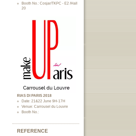
Booth No.: Cosjar/TKPC - E2 /Hall
20
RIAS DI PARIS 2018
Date: 21&22 June 9H-17H
Venue: Carrousel du Louvre
Booth No.:
REFERENCE