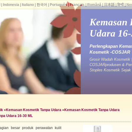
ا
|
Indonesia
|
Italiano
|
한국어
|
Português
|
Français
|
Română
|
日本語
|
हिन्दी
|
Ne
Kemasan 
Udara 16
Perlengkapan Kemas
Kosmetik -COSJAR
Grosir Wadah Kosmetik |
COSJARprodusen & Pema
Stoples Kosmetik Seja
ik
»
Kemasan Kosmetik Tanpa Udara
»
Kemasan Kosmetik Tanpa Udara
pa Udara 16-30 ML
gian besar produk perawatan kulit