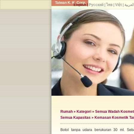
Taiwan K. K. Corp.
English
|
Русский
|
ไทย
|
Việt
|
لعربية
Rumah
»
Kategori
»
Semua Wadah Kosmet
Semua Kapasitas
» Kemasan Kosmetik Tan
Botol tanpa udara berukuran 30 ml. Seba