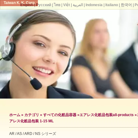
Taiwan K. K. Corp.
English
|
Русский
|
ไทย
|
Việt
|
العربية
|
Indonesia
|
Italiano
|
한국어
|
P
ホーム
»
カテゴリ
»
すべての化粧品容器
»
エアレス化粧品包装
all-products »
アレス化粧品包装 1-15 ML
AR / AS / ARD / NS シリーズ