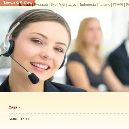
Taiwan K. K. Corp.
English
|
Русский
|
ไทย
|
Việt
|
العربية
|
Indonesia
|
Italiano
|
한국어
|
P
Casa
»
Serie JB / JD