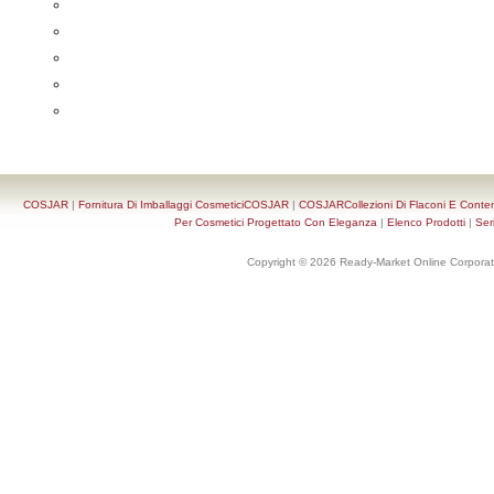
COSJAR
|
Fornitura Di Imballaggi CosmeticiCOSJAR
|
COSJARCollezioni Di Flaconi E Conten
Per Cosmetici Progettato Con Eleganza
|
Elenco Prodotti
|
Ser
Copyright © 2026 Ready-Market Online Corporat