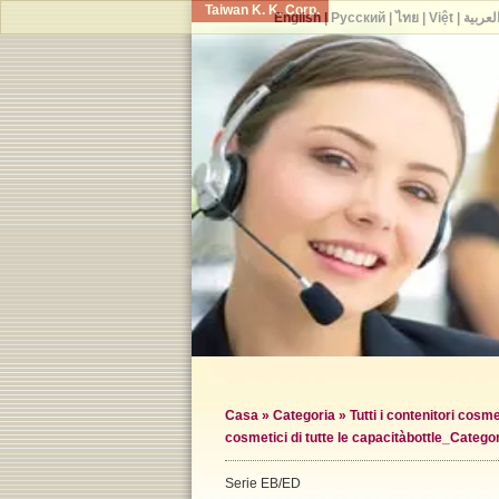
Taiwan K. K. Corp.
English
|
Русский
|
ไทย
|
Việt
|
لعربية
Casa
»
Categoria
»
Tutti i contenitori cosme
cosmetici di tutte le capacità
bottle_Catego
Serie EB/ED