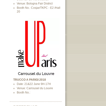
Venue: Bologna Fair District
Booth No.: Cosjar/TKPC - E2 /Hall
20
TRUCCO A PARIGI 2018
Date: 21&22 June 9H-17H
Venue: Carrousel du Louvre
Booth No.: