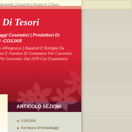
derlands
|
Español
|
Deutsch
|
Close
 Di Tesori
aggi Cosmetici | Produttori Di
ci -COSJAR
 All'ingrosso | Barattoli E Bottiglie Da
 E Fornitori Di Contenitori Per Cosmetici
i Per Cosmetici Dal 1976 Con Esperienza
ARTICOLO SEZIONI
COSJAR
Fornitura Di Imballaggi