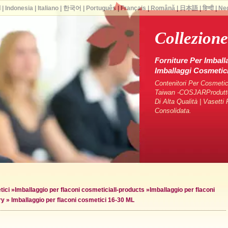
ا
|
Indonesia
|
Italiano
|
한국어
|
Português
|
Français
|
Română
|
日本語
|
हिन्दी
|
Ne
Collezione
Forniture Per Imball
Imballaggi Cosmeti
Contenitori Per Cosmetici
Taiwan -COSJARProduttori
Di Alta Qualità | Vasett
Consolidata.
tici
»
Imballaggio per flaconi cosmetici
all-products »
Imballaggio per flaconi
ry »
Imballaggio per flaconi cosmetici 16-30 ML