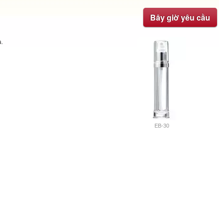
Bây giờ yêu cầu
a.
EB-30