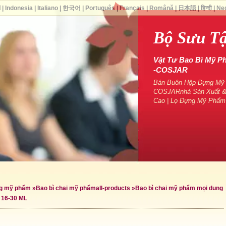
ا
|
Indonesia
|
Italiano
|
한국어
|
Português
|
Français
|
Română
|
日本語
|
हिन्दी
|
Ne
Bộ Sưu T
Vật Tư Bao Bì Mỹ P
-COSJAR
Bán Buôn Hộp Đựng Mỹ P
COSJARnhà Sản Xuất &
Cao | Lọ Đựng Mỹ Phẩm
ng mỹ phẩm
»
Bao bì chai mỹ phẩm
all-products »
Bao bì chai mỹ phẩm mọi dung
 16-30 ML