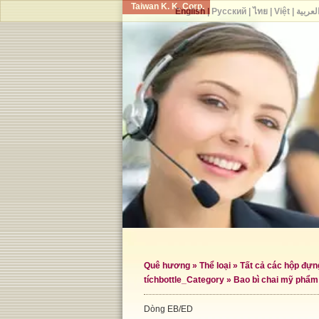
Taiwan K. K. Corp.
English
|
Русский
|
ไทย
|
Việt
|
لعربية
Quê hương
»
Thể loại
»
Tất cả các hộp đự
tích
bottle_Category »
Bao bì chai mỹ phẩm
Dòng EB/ED