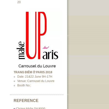
20
TRANG ĐIỂM Ở PARIS 2018
Date: 21&22 June 9H-17H
Venue: Carrousel du Louvre
Booth No.:
REFERENCE
Chứng Nhận SA 8000