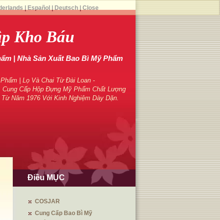
derlands
|
Español
|
Deutsch
|
Close
ập Kho Báu
hẩm | Nhà Sản Xuất Bao Bì Mỹ Phẩm
hẩm | Lọ Và Chai Từ Đài Loan -
 Cung Cấp Hộp Đựng Mỹ Phẩm Chất Lượng
 Từ Năm 1976 Với Kinh Nghiệm Dày Dặn.
Điều MỤC
COSJAR
Cung Cấp Bao Bì Mỹ