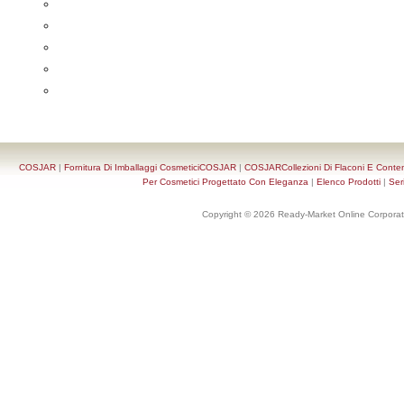
COSJAR
|
Fornitura Di Imballaggi CosmeticiCOSJAR
|
COSJARCollezioni Di Flaconi E Conten
Per Cosmetici Progettato Con Eleganza
|
Elenco Prodotti
|
Ser
Copyright © 2026 Ready-Market Online Corporat