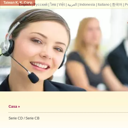
Taiwan K. K. Corp.
English
|
Русский
|
ไทย
|
Việt
|
العربية
|
Indonesia
|
Italiano
|
한국어
|
P
Casa
»
Serie CD / Serie CB