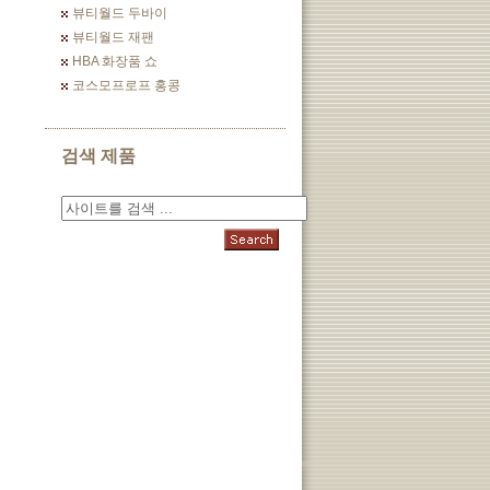
뷰티월드 두바이
뷰티월드 재팬
HBA 화장품 쇼
코스모프로프 홍콩
검색 제품