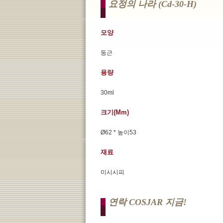
요정의 나라 (cd-30-H)
모양
둥근
용량
30ml
크기(mm)
Ø62 * 높이53
재료
미시시피
연락 COSJAR 지금!