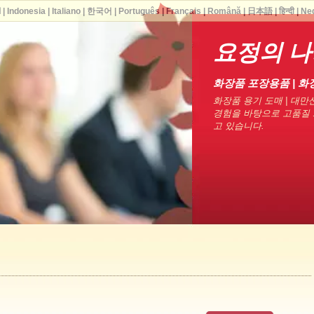
ا
|
Indonesia
|
Italiano
|
한국어
|
Português
|
Français
|
Română
|
日本語
|
हिन्दी
|
Ne
요정의 
화장품 포장용품 | 화
화장품 용기 도매 | 대만산
경험을 바탕으로 고품질 
고 있습니다.