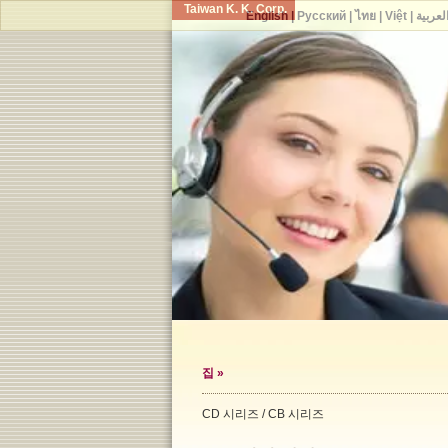
Taiwan K. K. Corp.
English
|
Русский
|
ไทย
|
Việt
|
لعربية
집
»
CD 시리즈 / CB 시리즈