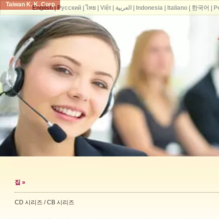
Taiwan K. K. Corp.
English
|
Русский
|
ไทย
|
Việt
|
العربية
|
Indonesia
|
Italiano
|
한국어
|
P
집
»
CD 시리즈 / CB 시리즈