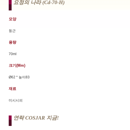
요정의 나라 (cd-70-H)
모양
둥근
용량
70ml
크기(mm)
Ø62 * 높이83
재료
미시시피
연락 COSJAR 지금!