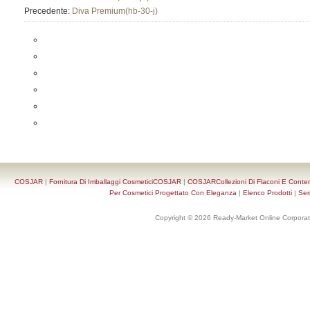
Precedente:
Diva Premium(hb-30-j)
COSJAR
|
Fornitura Di Imballaggi CosmeticiCOSJAR
|
COSJARCollezioni Di Flaconi E Conten
Per Cosmetici Progettato Con Eleganza
|
Elenco Prodotti
|
Ser
Copyright © 2026 Ready-Market Online Corporat