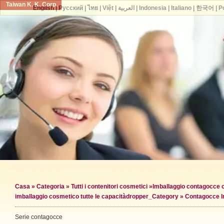
Taiwan K. K. Corp.
English
|
Русский
|
ไทย
|
Việt
|
العربية
|
Indonesia
|
Italiano
|
한국어
|
P
Casa
»
Categoria
»
Tutti i contenitori cosmetici
»
Imballaggio contagocce 
imballaggio cosmetico tutte le capacità
dropper_Category »
Contagocce I
Serie contagocce