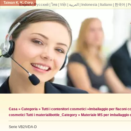
Taiwan K. K. Corp.
English
|
Русский
|
ไทย
|
Việt
|
العربية
|
Indonesia
|
Italiano
|
한국어
|
P
Casa
»
Categoria
»
Tutti i contenitori cosmetici
»
Imballaggio per flaconi c
cosmetici Tutti i materiali
bottle_Category »
Materiale MS per imballaggio d
Serie VB2/VDA-D