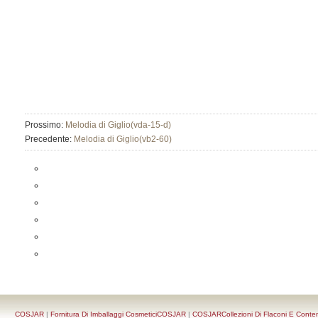
Prossimo:
Melodia di Giglio(vda-15-d)
Precedente:
Melodia di Giglio(vb2-60)
COSJAR
|
Fornitura Di Imballaggi CosmeticiCOSJAR
|
COSJARCollezioni Di Flaconi E Conten