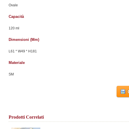
Ovale
Capacità
120 ml
Dimensioni (mm)
L61 * W49 * H181
Materiale
SM
Prodotti Correlati