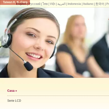
Taiwan K. K. Corp.
English
|
Русский
|
ไทย
|
Việt
|
العربية
|
Indonesia
|
Italiano
|
한국어
|
P
Casa
»
Serie LCD