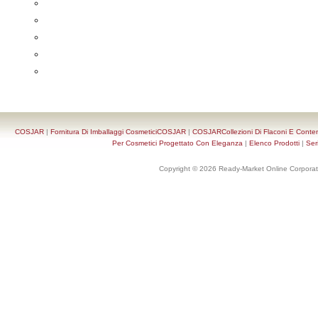
COSJAR
|
Fornitura Di Imballaggi CosmeticiCOSJAR
|
COSJARCollezioni Di Flaconi E Conten
Per Cosmetici Progettato Con Eleganza
|
Elenco Prodotti
|
Ser
Copyright © 2026 Ready-Market Online Corporat