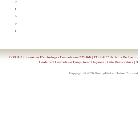
COSJAR
|
Fourniture D'emballages CosmétiquesCOSJAR
|
COSJARCollections De Flacon
Contenant Cosmétique Conçu Avec Élégance
|
Liste Des Produits
|
S
Copyright © 2026 Ready-Market Online Corporat