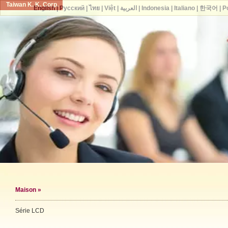
Taiwan K. K. Corp.
English
|
Русский
|
ไทย
|
Việt
|
العربية
|
Indonesia
|
Italiano
|
한국어
|
P
Maison
»
Série LCD