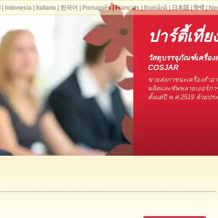
ا
|
Indonesia
|
Italiano
|
한국어
|
Português
|
Français
|
Română
|
日本語
|
हिन्दी
|
Ne
ปาร์ตี้เที่ย
วัสดุบรรจุภัณฑ์เครื่อง
COSJAR
ขายส่งภาชนะเครื่องสำอ
ผลิตและซัพพลายเออร์ภาช
ตั้งแต่ปี พ.ศ.2519 ด้วยป