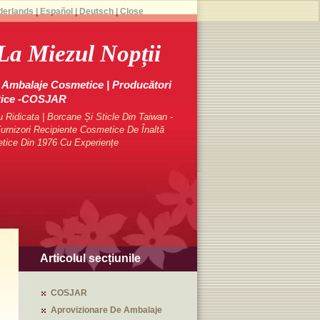
derlands
|
Español
|
Deutsch
|
Close
La Miezul Nopții
Ambalaje Cosmetice | Producători
tice -COSJAR
Ridicata | Borcane Și Sticle Din Taiwan -
rnizori Recipiente Cosmetice De Înaltă
etice Din 1976 Cu Experiențe
Articolul secțiunile
COSJAR
Aprovizionare De Ambalaje