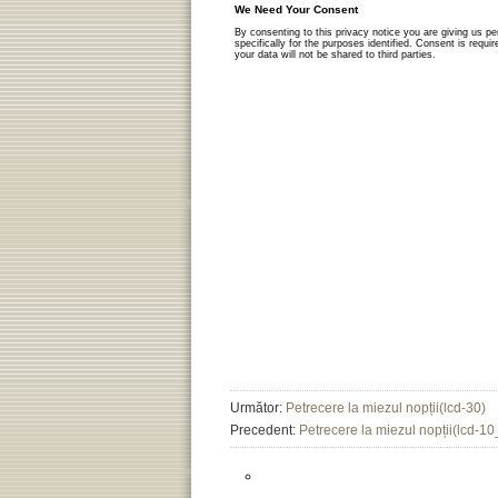
Următor:
Petrecere la miezul nopții(lcd-30)
Precedent:
Petrecere la miezul nopții(lcd-1