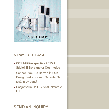
NEWS RELEASE
COSJARPerspectiva 2015 A
Sticlei Și Borcanelor Cosmetice
Concept Nou De Borcan Într-Un
Design Netradițional, Garantat Să
Iasă În Evidență
CosjarSeria De Lux Strălucitoare A
Lui
SEND AN INQUIRY