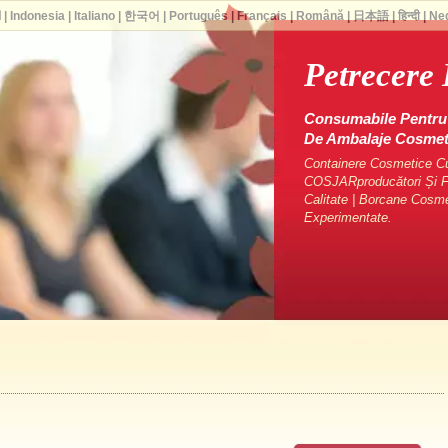
ا
|
Indonesia
|
Italiano
|
한국어
|
Português
|
Français
|
Română
|
日本語
|
हिन्दी
|
Ne
Petrecere 
Consumabile Pentru 
De Ambalaje Cosme
Containere Cosmetice Cu 
COSJARproducători Și Fu
Calitate | Borcane Cosm
Experimentate.