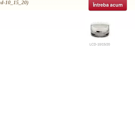
cd-10_15_20)
Întreba acum
LCD-10/15/20