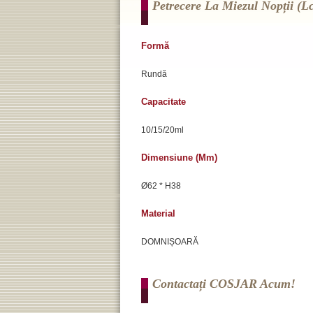
Petrecere La Miezul Nopții (l
Formă
Rundă
Capacitate
10/15/20ml
Dimensiune (mm)
Ø62 * H38
Material
DOMNIȘOARĂ
Contactați COSJAR Acum!