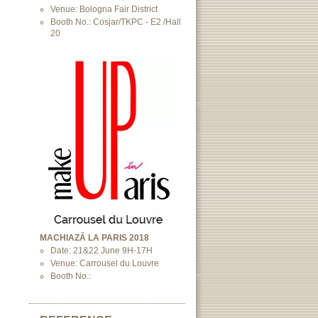
Venue: Bologna Fair District
Booth No.: Cosjar/TKPC - E2 /Hall
20
MACHIAZĂ LA PARIS 2018
Date: 21&22 June 9H-17H
Venue: Carrousel du Louvre
Booth No.: