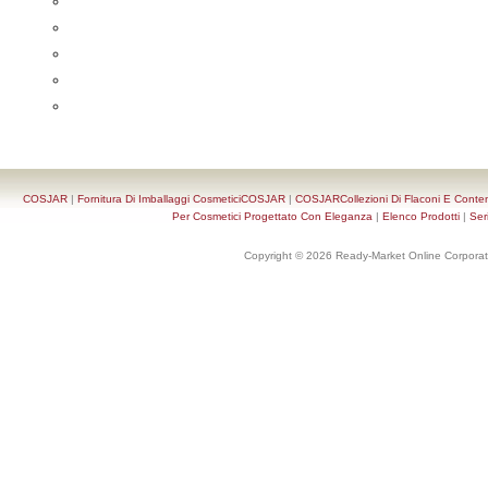
COSJAR
|
Fornitura Di Imballaggi CosmeticiCOSJAR
|
COSJARCollezioni Di Flaconi E Conten
Per Cosmetici Progettato Con Eleganza
|
Elenco Prodotti
|
Ser
Copyright © 2026 Ready-Market Online Corporat