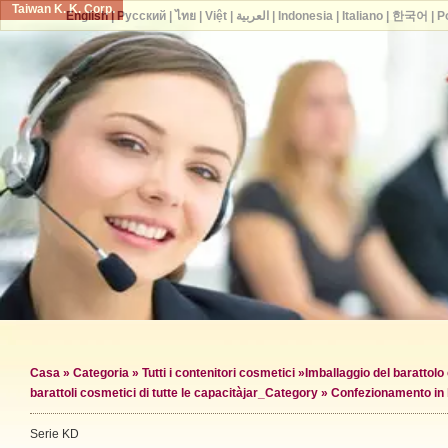
Taiwan K. K. Corp.
English
|
Русский
|
ไทย
|
Việt
|
العربية
|
Indonesia
|
Italiano
|
한국어
|
P
Casa
»
Categoria
»
Tutti i contenitori cosmetici
»
Imballaggio del barattol
barattoli cosmetici di tutte le capacità
jar_Category »
Confezionamento in 
Serie KD