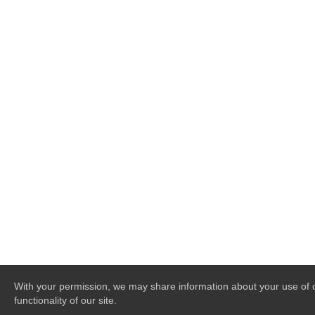
With your permission, we may share information about your use of ou
functionality of our site.