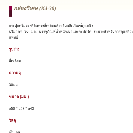
กล่องวิเศษ (kd-30)
กระปุกครีมอะคริลิคทรงสี่เหลี่ยมสำหรับผลิตภัณฑ์ดูแลผิว
ปริมาตร 30 มล. บรรจุภัณฑ์น้ำหนักเบาและกะทัดรัด เหมาะสำหรับการดูแลผิว
แพทย์
รูปร่าง
สี่เหลี่ยม
ความจุ
30มล.
ขนาด (มม.)
ล58 * ว58 * ส43
วัสดุ
เอ็มเอส