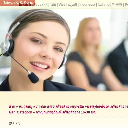
Taiwan K. K. Corp.
English
|
Русский
|
ไทย
|
Việt
|
العربية
|
Indonesia
|
Italiano
|
한국어
|
P
บ้าน
»
หมวดหมู่
»
ภาชนะบรรจุเครื่องสำอางทุกชนิด
»
บรรจุภัณฑ์ขวดเครื่องสำอาง
จุ
jar_Category »
กระปุกบรรจุภัณฑ์เครื่องสำอาง 16-30 มล.
ซีรีย์ KD