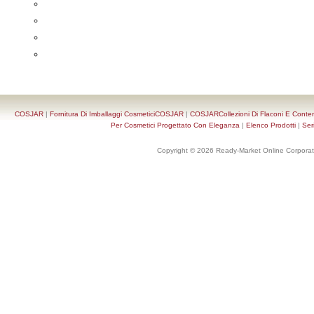
COSJAR
|
Fornitura Di Imballaggi CosmeticiCOSJAR
|
COSJARCollezioni Di Flaconi E Conten
Per Cosmetici Progettato Con Eleganza
|
Elenco Prodotti
|
Ser
Copyright © 2026 Ready-Market Online Corporat