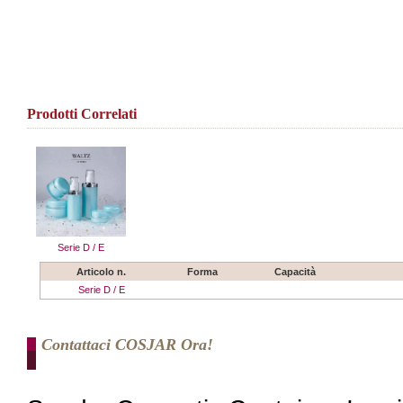
Prodotti Correlati
Serie D / E
Articolo n.
Forma
Capacità
Serie D / E
Contattaci COSJAR Ora!