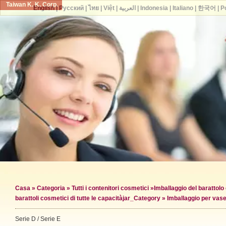
Taiwan K. K. Corp.
English
|
Русский
|
ไทย
|
Việt
|
العربية
|
Indonesia
|
Italiano
|
한국어
|
P
Casa
»
Categoria
»
Tutti i contenitori cosmetici
»
Imballaggio del barattol
barattoli cosmetici di tutte le capacità
jar_Category »
Imballaggio per vase
Serie D / Serie E