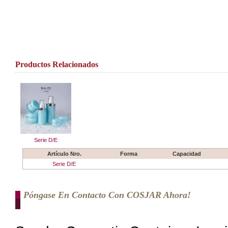
Productos Relacionados
Serie D/E
Artículo Nro.
Forma
Capacidad
Serie D/E
Póngase En Contacto Con COSJAR Ahora!