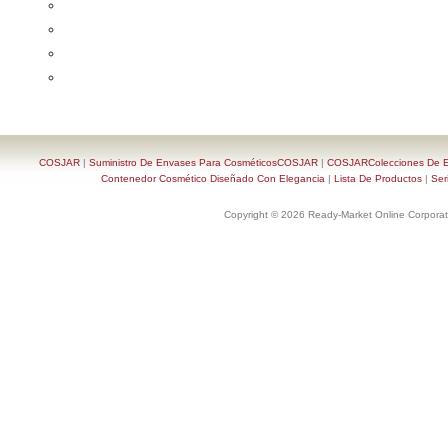
COSJAR
|
Suministro De Envases Para CosméticosCOSJAR
|
COSJARColecciones De En
Contenedor Cosmético Diseñado Con Elegancia
|
Lista De Productos
|
Ser
Copyright © 2026 Ready-Market Online Corporat