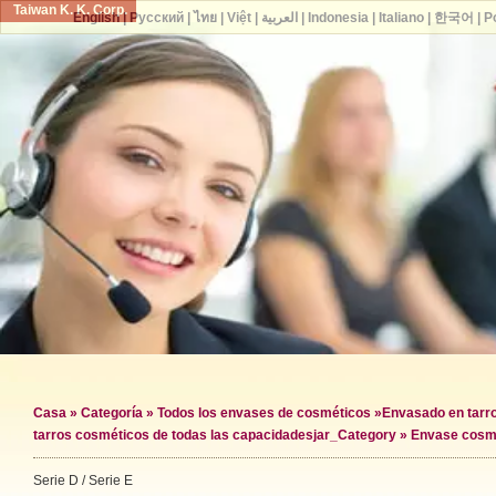
Taiwan K. K. Corp.
English
|
Русский
|
ไทย
|
Việt
|
العربية
|
Indonesia
|
Italiano
|
한국어
|
P
Casa
»
Categoría
»
Todos los envases de cosméticos
»
Envasado en tarr
tarros cosméticos de todas las capacidades
jar_Category »
Envase cosmé
Serie D / Serie E