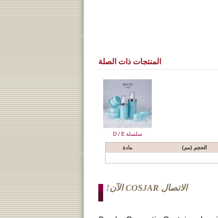
المنتجات ذات الصلة
سلسلة D / E
الحجم (مم)
مادة
الاتصال COSJAR الآن!