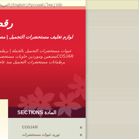
Việt
|
ไทย
|
Русский
|
English
|
العربية
رقص
لوازم تغليف مستحضرات التجميل | م
عبوات مستحضرات التجميل بالجملة | برطما
COSJARمصنعين وموردين حاويات مستحضر
برطمانات مستحضرات التجميل منذ عام 1976 مع تجارب متمرس
المادة SECTIONS
COSJAR
توريد عبوات مستحضرات