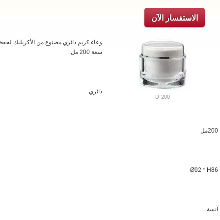
الاستفسار الآن
وعاء كريم دائري مصنوع من الأكريليك لحفظ 
سعة 200 مل.
دائري
D-200
200مل
Ø92 * H86
آنسة