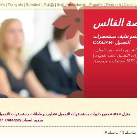
uês
|
Français
|
Română
|
日本語
|
हिन्दी
|
Nederlands
|
Español
|
Deutsch
|
Close
|
ة الفالس
صنعو تغليف مستحضرات
التجميل -COSJAR
نات وزجاجات من تايوان -
ات التجميل عالية الجودة |
ة.
منزل
»
فئة
»
جميع حاويات مستحضرات التجميل
»
تغليف برطمانات مستحضرات التجمي
بجميع السعات
jar_Category »
سلسلة D / سلسلة E