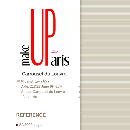
مكياج في باريس 2018
Date: 21&22 June 9H-17H
Venue: Carrousel du Louvre
Booth No.:
REFERENCE
شهادة SA 8000