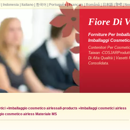
ا
|
Indonesia
|
Italiano
|
한국어
|
Português
|
Français
|
Română
|
日本語
|
हिन्दी
|
Ne
Fiore Di V
Forniture Per Imball
Imballaggi Cosmeti
Contenitori Per Cosmetici
Taiwan -COSJARProduttori
Di Alta Qualità | Vasett
Consolidata.
tici
»
Imballaggio cosmetico airless
all-products »
Imballaggi cosmetici airless
gio cosmetico airless Materiale MS