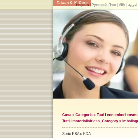
Taiwan K. K. Corp.
English
|
Русский
|
ไทย
|
Việt
|
لعربية
Casa
»
Categoria
»
Tutti i contenitori cosme
Tutti i materiali
airless_Category »
Imballag
Serie KBA e KDA