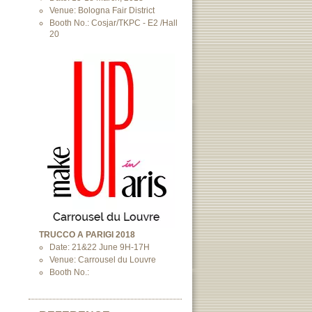
Venue: Bologna Fair District
Booth No.: Cosjar/TKPC - E2 /Hall
20
TRUCCO A PARIGI 2018
Date: 21&22 June 9H-17H
Venue: Carrousel du Louvre
Booth No.: