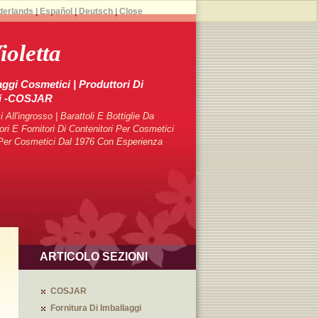
derlands
|
Español
|
Deutsch
|
Close
ioletta
aggi Cosmetici | Produttori Di
ci -COSJAR
 All'ingrosso | Barattoli E Bottiglie Da
 E Fornitori Di Contenitori Per Cosmetici
i Per Cosmetici Dal 1976 Con Esperienza
ARTICOLO SEZIONI
COSJAR
Fornitura Di Imballaggi