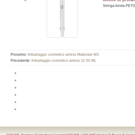
Siringa tonda PETG 
Prossimo:
Imballaggio cosmetico airless Materiale MS
Precedente:
Imballaggio cosmetico airless 31-50 ML
COSJAR
|
Fornitura Di Imballaggi CosmeticiCOSJAR
|
COSJARCollezioni Di Flaconi E Conten