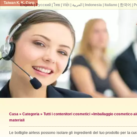
Taiwan K. K. Corp.
English
|
Русский
|
ไทย
|
Việt
|
العربية
|
Indonesia
|
Italiano
|
한국어
|
P
Casa
»
Categoria
»
Tutti i contenitori cosmetici
»
Imballaggio cosmetico ai
materiali
Le bottiglie airless possono isolare gli ingredienti del tuo prodotto per la cur