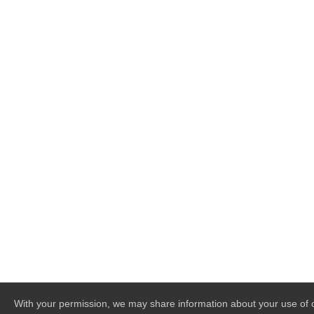
With your permission, we may share information about your use of ou