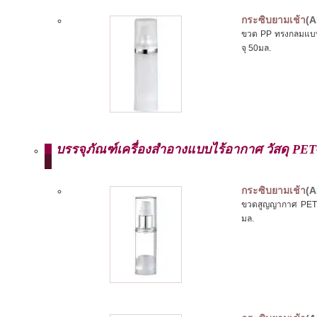
กระซิบยามเช้า
(A
ขวด PP ทรงกลมแบบไ
จุ 50มล.
บรรจุภัณฑ์เครื่องสำอางแบบไร้อากาศ วัสดุ PE
กระซิบยามเช้า
(A
ขวดสูญญากาศ PETG 
มล.