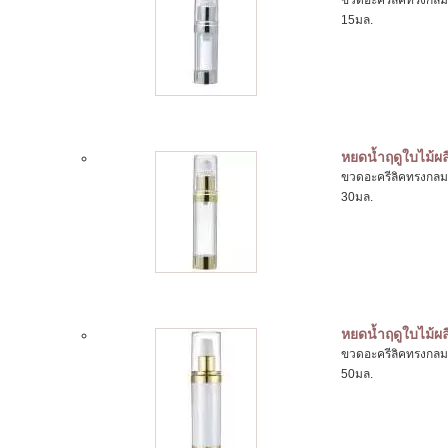
ขวดอะครีลิคทรงกลม
15มล.
หยดน้ำฤดูใบไม้ผล
ขวดอะครีลิคทรงกลม
30มล.
หยดน้ำฤดูใบไม้ผล
ขวดอะครีลิคทรงกลม
50มล.