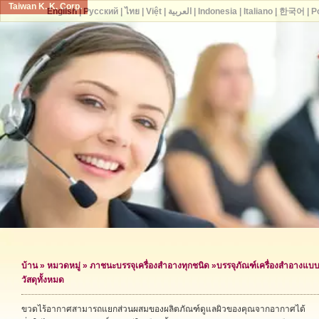
Taiwan K. K. Corp.
English
|
Русский
|
ไทย
|
Việt
|
العربية
|
Indonesia
|
Italiano
|
한국어
|
P
บ้าน
»
หมวดหมู่
»
ภาชนะบรรจุเครื่องสำอางทุกชนิด
»
บรรจุภัณฑ์เครื่องสำอางแบ
วัสดุทั้งหมด
ขวดไร้อากาศสามารถแยกส่วนผสมของผลิตภัณฑ์ดูแลผิวของคุณจากอากาศได้