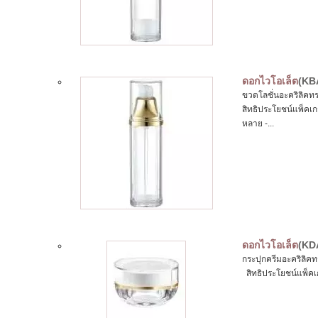
ดอกไวโอเล็ต
(KB
ขวดโลชั่นอะคริลิค
สิทธิประโยชน์แพ็
หลาย -...
ดอกไวโอเล็ต
(KD
กระปุกครีมอะคริลิคท
สิทธิประโยชน์แพ็คเกจ: