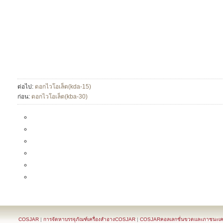
ต่อไป:
ดอกไวโอเล็ต(kda-15)
ก่อน:
ดอกไวโอเล็ต(kba-30)
COSJAR
|
การจัดหาบรรจุภัณฑ์เครื่องสำอางCOSJAR
|
COSJARคอลเลกชั่นขวดและภาชนะเครื