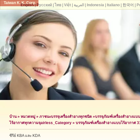
Taiwan K. K. Corp.
English
|
Русский
|
ไทย
|
Việt
|
العربية
|
Indonesia
|
Italiano
|
한국어
|
P
บ้าน
»
หมวดหมู่
»
ภาชนะบรรจุเครื่องสำอางทุกชนิด
»
บรรจุภัณฑ์เครื่องสำอางแบ
ไร้อากาศทุกความจุ
airless_Category »
บรรจุภัณฑ์เครื่องสำอางแบบไร้อากาศ 3
ซีรีย์ KBA และ KDA