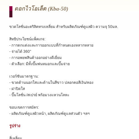
ดอกไวโอเล็ต (kba-50)
ขวดโลชั่นอะคริลิคทรงเหลี่ยม สำหรับผลิตภัณฑ์ดูแลผิว ความจุ 50มล.
สิทธิประโยชน์แพ็คเกจ:
- การตกแต่งและการออกแบบที่กำหนดเองหลากหลาย
- จ่ายได้ 360°
- การอพยพสินค้าออกอย่างดีเยี่ยม
- ตัวเลือก: มีทั้งปั๊มพ่นหมอกและปั๊มจ่าย
เวอร์ชันมาตรฐาน:
- ขวดด้านนอกใสและด้านในสีขาว ปลอกคอสีเงิน/ทอง
- ฝาปิดใส
- ปั๊มโลชั่น /สเปรย์ พร้อมวงแหวนโลหะ
ขอบเขตการสมัคร:
- ผลิตภัณฑ์ดูแลผิวหน้า, ผลิตภัณฑ์ดูแลส่วนตัว ฯลฯ
รูปร่าง
สี่เหลี่ยม