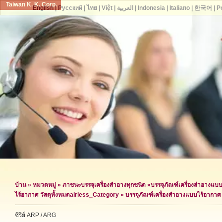
Taiwan K. K. Corp.
English
|
Русский
|
ไทย
|
Việt
|
العربية
|
Indonesia
|
Italiano
|
한국어
|
P
บ้าน
»
หมวดหมู่
»
ภาชนะบรรจุเครื่องสำอางทุกชนิด
»
บรรจุภัณฑ์เครื่องสำอางแบ
ไร้อากาศ วัสดุทั้งหมด
airless_Category »
บรรจุภัณฑ์เครื่องสำอางแบบไร้อากาศ
ซีรีย์ ARP / ARG