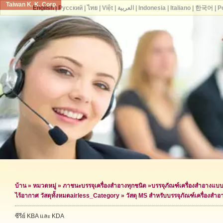
Taiwan K. K. Corp.
English
|
Русский
|
ไทย
|
Việt
|
العربية
|
Indonesia
|
Italiano
|
한국어
|
P
บ้าน
»
หมวดหมู่
»
ภาชนะบรรจุเครื่องสำอางทุกชนิด
»
บรรจุภัณฑ์เครื่องสำอางแบ
ไร้อากาศ วัสดุทั้งหมด
airless_Category »
วัสดุ MS สำหรับบรรจุภัณฑ์เครื่องสำ
ซีรีย์ KBA และ KDA