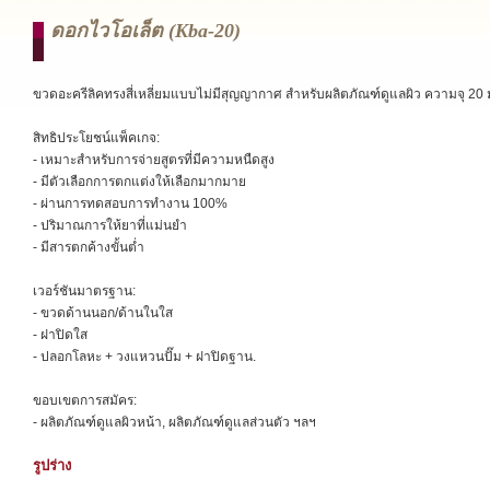
ดอกไวโอเล็ต (kba-20)
ขวดอะครีลิคทรงสี่เหลี่ยมแบบไม่มีสุญญากาศ สำหรับผลิตภัณฑ์ดูแลผิว ความจุ 20 
สิทธิประโยชน์แพ็คเกจ:
- เหมาะสำหรับการจ่ายสูตรที่มีความหนืดสูง
- มีตัวเลือกการตกแต่งให้เลือกมากมาย
- ผ่านการทดสอบการทำงาน 100%
- ปริมาณการให้ยาที่แม่นยำ
- มีสารตกค้างขั้นต่ำ
เวอร์ชันมาตรฐาน:
- ขวดด้านนอก/ด้านในใส
- ฝาปิดใส
- ปลอกโลหะ + วงแหวนปั๊ม + ฝาปิดฐาน.
ขอบเขตการสมัคร:
- ผลิตภัณฑ์ดูแลผิวหน้า, ผลิตภัณฑ์ดูแลส่วนตัว ฯลฯ
รูปร่าง